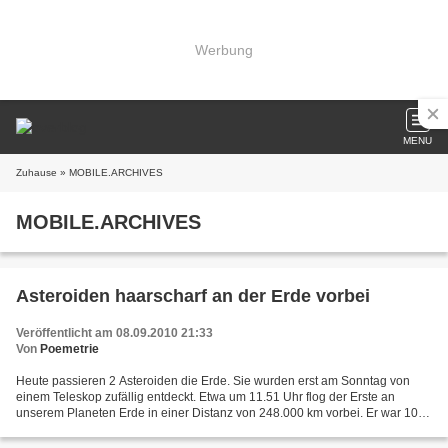
Werbung
MENU
Zuhause
» MOBILE.ARCHIVES
MOBILE.ARCHIVES
Asteroiden haarscharf an der Erde vorbei
Veröffentlicht am 08.09.2010 21:33
Von
Poemetrie
Heute passieren 2 Asteroiden die Erde. Sie wurden erst am Sonntag von
einem Teleskop zufällig entdeckt. Etwa um 11.51 Uhr flog der Erste an
unserem Planeten Erde in einer Distanz von 248.000 km vorbei. Er war 10 -
20 m groß. Der Zweite kommt noch näher...