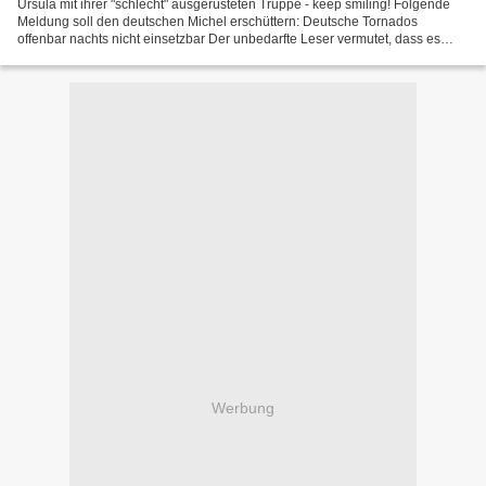
Ursula mit ihrer "schlecht" ausgerüsteten Truppe - keep smiling! Folgende
Meldung soll den deutschen Michel erschüttern: Deutsche Tornados
offenbar nachts nicht einsetzbar Der unbedarfte Leser vermutet, dass es
(wieder) an dieser schlechten Ausstattung...
Werbung