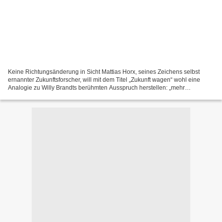
Keine Richtungsänderung in Sicht Mattias Horx, seines Zeichens selbst
ernannter Zukunftsforscher, will mit dem Titel „Zukunft wagen“ wohl eine
Analogie zu Willy Brandts berühmten Ausspruch herstellen: „mehr
Demokratie wagen“. Das Buch war ein Spontankauf....