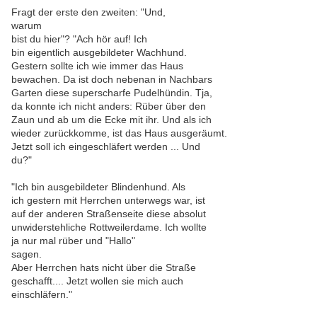
Fragt der erste den zweiten: "Und,
warum
bist du hier"? "Ach hör auf! Ich
bin eigentlich ausgebildeter Wachhund.
Gestern sollte ich wie immer das Haus
bewachen. Da ist doch nebenan in Nachbars
Garten diese superscharfe Pudelhündin. Tja,
da konnte ich nicht anders: Rüber über den
Zaun und ab um die Ecke mit ihr. Und als ich
wieder zurückkomme, ist das Haus ausgeräumt.
Jetzt soll ich eingeschläfert werden ... Und
du?"
"Ich bin ausgebildeter Blindenhund. Als
ich gestern mit Herrchen unterwegs war, ist
auf der anderen Straßenseite diese absolut
unwiderstehliche Rottweilerdame. Ich wollte
ja nur mal rüber und "Hallo"
sagen.
Aber Herrchen hats nicht über die Straße
geschafft.... Jetzt wollen sie mich auch
einschläfern."