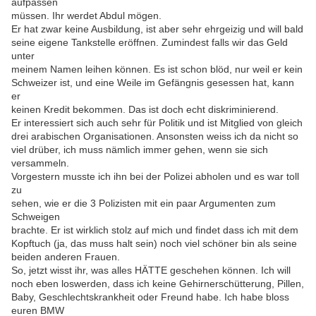
aufpassen
müssen. Ihr werdet Abdul mögen.
Er hat zwar keine Ausbildung, ist aber sehr ehrgeizig und will bald
seine eigene Tankstelle eröffnen. Zumindest falls wir das Geld
unter
meinem Namen leihen können. Es ist schon blöd, nur weil er kein
Schweizer ist, und eine Weile im Gefängnis gesessen hat, kann
er
keinen Kredit bekommen. Das ist doch echt diskriminierend.
Er interessiert sich auch sehr für Politik und ist Mitglied von gleich
drei arabischen Organisationen. Ansonsten weiss ich da nicht so
viel drüber, ich muss nämlich immer gehen, wenn sie sich
versammeln.
Vorgestern musste ich ihn bei der Polizei abholen und es war toll
zu
sehen, wie er die 3 Polizisten mit ein paar Argumenten zum
Schweigen
brachte. Er ist wirklich stolz auf mich und findet dass ich mit dem
Kopftuch (ja, das muss halt sein) noch viel schöner bin als seine
beiden anderen Frauen.
So, jetzt wisst ihr, was alles HÄTTE geschehen können. Ich will
noch eben loswerden, dass ich keine Gehirnerschütterung, Pillen,
Baby, Geschlechtskrankheit oder Freund habe. Ich habe bloss
euren BMW