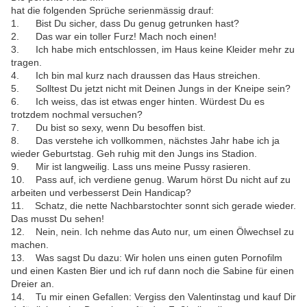
hat die folgenden Sprüche serienmässig drauf:
1. Bist Du sicher, dass Du genug getrunken hast?
2. Das war ein toller Furz! Mach noch einen!
3. Ich habe mich entschlossen, im Haus keine Kleider mehr zu
tragen.
4. Ich bin mal kurz nach draussen das Haus streichen.
5. Solltest Du jetzt nicht mit Deinen Jungs in der Kneipe sein?
6. Ich weiss, das ist etwas enger hinten. Würdest Du es
trotzdem nochmal versuchen?
7. Du bist so sexy, wenn Du besoffen bist.
8. Das verstehe ich vollkommen, nächstes Jahr habe ich ja
wieder Geburtstag. Geh ruhig mit den Jungs ins Stadion.
9. Mir ist langweilig. Lass uns meine Pussy rasieren.
10. Pass auf, ich verdiene genug. Warum hörst Du nicht auf zu
arbeiten und verbesserst Dein Handicap?
11. Schatz, die nette Nachbarstochter sonnt sich gerade wieder.
Das musst Du sehen!
12. Nein, nein. Ich nehme das Auto nur, um einen Ölwechsel zu
machen.
13. Was sagst Du dazu: Wir holen uns einen guten Pornofilm
und einen Kasten Bier und ich ruf dann noch die Sabine für einen
Dreier an.
14. Tu mir einen Gefallen: Vergiss den Valentinstag und kauf Dir