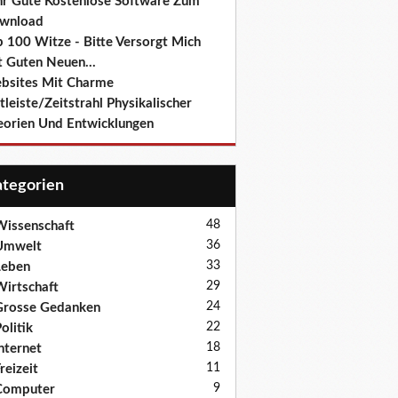
hr Gute Kostenlose Software Zum
wnload
p 100 Witze - Bitte Versorgt Mich
t Guten Neuen...
bsites Mit Charme
tleiste/Zeitstrahl Physikalischer
eorien Und Entwicklungen
Kategorien
48
issenschaft
36
Umwelt
33
Leben
29
irtschaft
24
Grosse Gedanken
22
olitik
18
nternet
11
reizeit
9
Computer