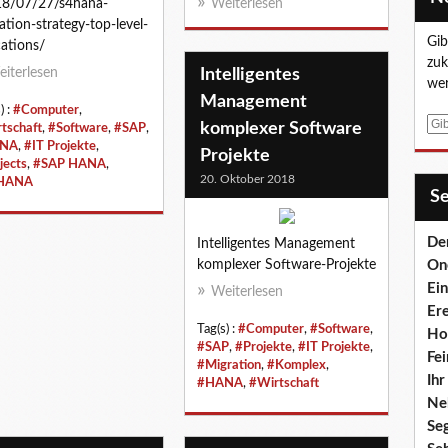
18/07/27/s4hana-
Weiterlesen
ation-strategy-top-level-
Gib
cations/
zuk
iterlesen
Intelligentes
wer
Management
) :
#Computer
,
E
komplexer Software
tschaft
,
#Software
,
#SAP
,
-
NA
,
#IT Projekte
,
Projekte
jects
,
#SAP HANA
,
M
20. Oktober 2018
HANA
a
S
i
l
De
Intelligentes Management
komplexer Software-Projekte
On
Ei
Weiterlesen
Er
Tag(s) :
#Computer
,
#Software
,
Ho
#SAP
,
#Projekte
,
#IT Projekte
,
Fei
#Migration
,
#Komplex
,
Ih
#HANA
,
#Wirtschaft
Ne
Se