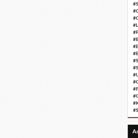
#S
#G
#G
#L
#P
#B
#
#
#S
#S
#
#C
#F
#G
#K
#