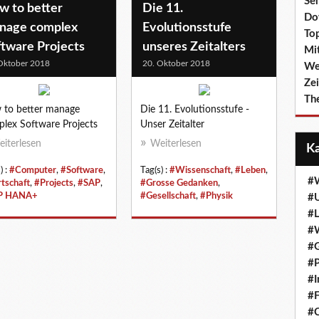
Se
w to better
Die 11.
Do
nage complex
Evolutionsstufe
To
ftware Projects
unseres Zeitalters
Mi
Oktober 2018
20. Oktober 2018
We
Zei
Th
to better manage
Die 11. Evolutionsstufe -
lex Software Projects
Unser Zeitalter
iterlesen
Weiterlesen
) :
#Computer
,
#Software
,
Tag(s) :
#Wissenschaft
,
#Leben
,
#W
tschaft
,
#Projects
,
#SAP
,
#Grosse Gedanken
,
P HANA+
#Gesellschaft
,
#Physik
#
#
#W
#
#P
#I
#F
#