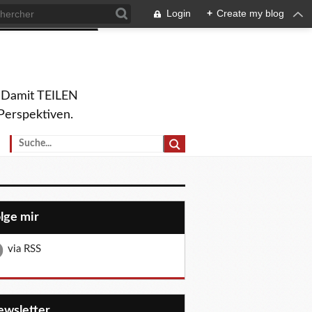
Login
+
Create my blog
. Damit TEILEN
Perspektiven.
olge mir
via RSS
Newsletter