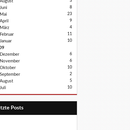
3
August
8
Juni
23
Mai
9
April
4
März
11
Februar
10
Januar
09
6
Dezember
6
November
10
Oktober
2
September
5
August
10
Juli
etzte Posts