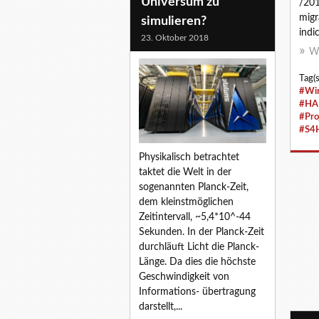
Universum zu
/20
migr
simulieren?
indi
23. Oktober 2018
We
Tag(s
#Wir
#HA
#Pro
#S4
Physikalisch betrachtet
taktet die Welt in der
sogenannten Planck-Zeit,
dem kleinstmöglichen
Zeitintervall, ~5,4*10^-44
Sekunden. In der Planck-Zeit
durchläuft Licht die Planck-
Länge. Da dies die höchste
Geschwindigkeit von
Informations- übertragung
darstellt,...