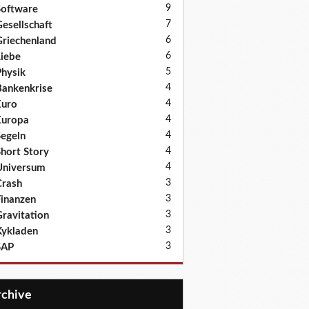
9
oftware
7
esellschaft
6
riechenland
6
iebe
5
hysik
4
ankenkrise
4
Euro
4
Europa
4
egeln
4
hort Story
4
Universum
3
rash
3
inanzen
3
ravitation
3
ykladen
3
SAP
Archive