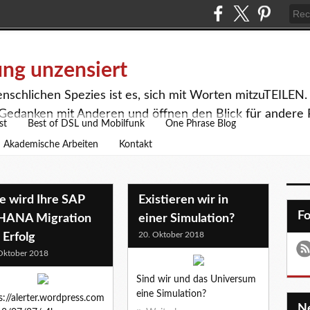
ng unzensiert
enschlichen Spezies ist es, sich mit Worten mitzuTEILEN
Gedanken mit Anderen und öffnen den Blick für andere 
st
Best of DSL und Mobilfunk
One Phrase Blog
Akademische Arbeiten
Kontakt
e wird Ihre SAP
Existieren wir in
F
HANA Migration
einer Simulation?
20. Oktober 2018
 Erfolg
Oktober 2018
Sind wir und das Universum
eine Simulation?
s://alerter.wordpress.com