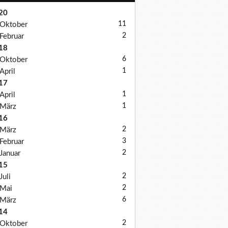
20
11
Oktober
2
Februar
18
6
Oktober
1
April
17
1
April
1
März
16
2
März
3
Februar
2
Januar
15
2
Juli
2
Mai
6
März
14
2
Oktober