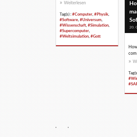
Ho
Weiterlesen
ma
Tag(s) :
#Computer
,
#Physik
,
So
#Software
,
#Universum
,
#Wissenschaft
,
#Simulation
,
20. 
#Supercomputer
,
#Weltsimulation
,
#Gott
How 
comp
We
Tag(s
#Wir
#SA