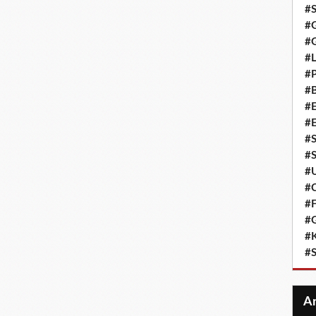
#S
#G
#G
#L
#P
#B
#
#
#S
#S
#
#C
#F
#G
#K
#