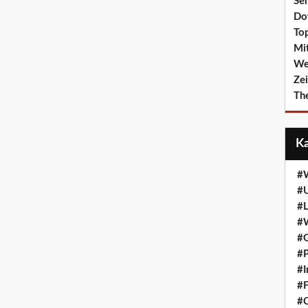
Se
Do
To
Mi
We
Zei
Th
#W
#
#
#W
#
#P
#I
#F
#