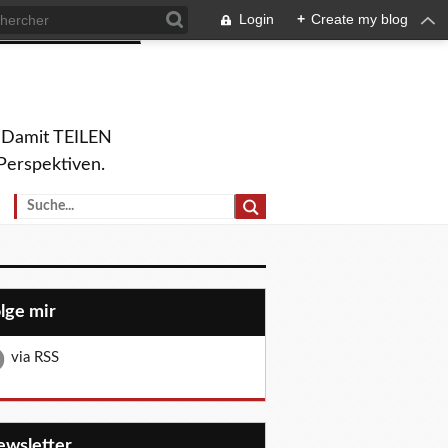
Login
+
Create my blog
. Damit TEILEN
Perspektiven.
olge mir
via RSS
Newsletter