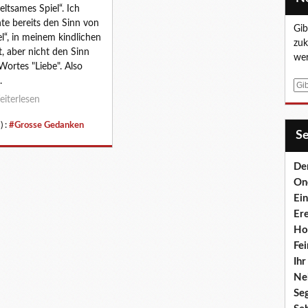
seltsames Spiel“. Ich
te bereits den Sinn von
Gib
el“, in meinem kindlichen
zuk
t, aber nicht den Sinn
wer
Wortes "Liebe". Also
.
E
iterlesen
-
M
) :
#Grosse Gedanken
a
S
i
l
De
On
Ei
Er
Ho
Fei
Ih
Ne
Se