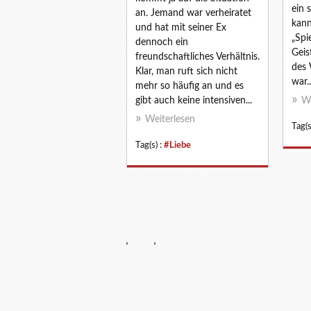
ein 
an. Jemand war verheiratet
kann
und hat mit seiner Ex
„Spi
dennoch ein
Geis
freundschaftliches Verhältnis.
des 
Klar, man ruft sich nicht
war..
mehr so häufig an und es
gibt auch keine intensiven...
We
Weiterlesen
Tag(s
Tag(s) :
#Liebe