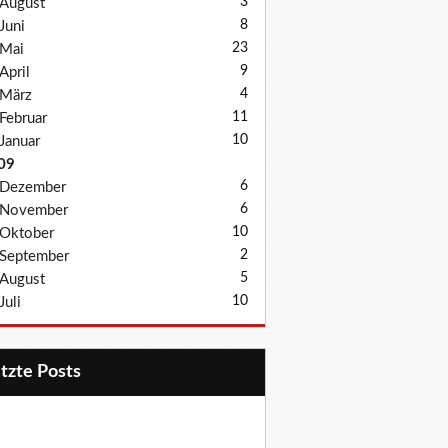
3
August
8
Juni
23
Mai
9
April
4
März
11
Februar
10
Januar
09
6
Dezember
6
November
10
Oktober
2
September
5
August
10
Juli
etzte Posts