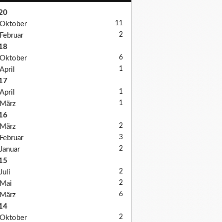
20
11
Oktober
2
Februar
18
6
Oktober
1
April
17
1
April
1
März
16
2
März
3
Februar
2
Januar
15
2
Juli
2
Mai
6
März
14
2
Oktober