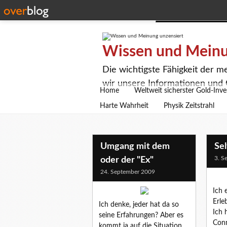
Wissen und Meinu
Die wichtigste Fähigkeit der m
wir unsere Informationen und 
Home
Weltweit sicherster Gold-Inve
Harte Wahrheit
Physik Zeitstrahl
Umgang mit dem
Se
3. S
oder der "Ex"
24. September 2009
Ich 
Erle
Ich denke, jeder hat da so
Ich 
seine Erfahrungen? Aber es
Conn
kommt ja auf die Situation