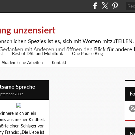
ng unzensiert
enschlichen Spezies ist es, sich mit Worten mitzuTEILEN
Gedanken mit Anderen und öffnen den Blick für andere 
st
Best of DSL und Mobilfunk
One Phrase Blog
Akademische Arbeiten
Kontakt
ltsame Sprache
F
eptember 2009
erinnere mich an ein
bnis aus meiner Kindheit.
hörte einen Schlager von
y Francis: „Die Liebe ist