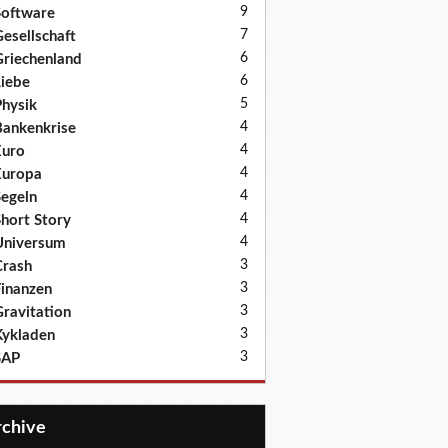
9
oftware
7
esellschaft
6
riechenland
6
iebe
5
hysik
4
ankenkrise
4
Euro
4
Europa
4
egeln
4
hort Story
4
Universum
3
rash
3
inanzen
3
ravitation
3
ykladen
3
SAP
Archive