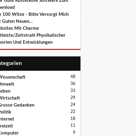
hr Gute Kostenlose Software Zum
wnload
p 100 Witze - Bitte Versorgt Mich
t Guten Neuen...
bsites Mit Charme
tleiste/Zeitstrahl Physikalischer
eorien Und Entwicklungen
Kategorien
48
issenschaft
36
Umwelt
33
Leben
29
irtschaft
24
Grosse Gedanken
22
olitik
18
nternet
11
reizeit
9
Computer