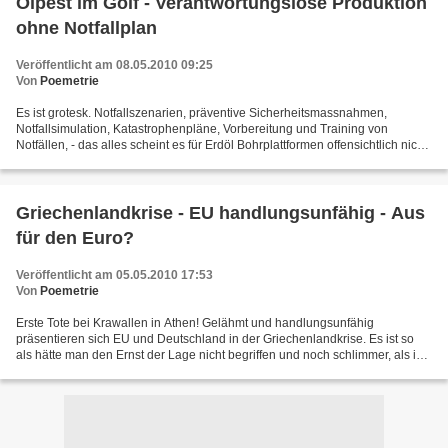
Ölpest im Golf - Verantwortungslose Produktion
ohne Notfallplan
Veröffentlicht am 08.05.2010 09:25
Von
Poemetrie
Es ist grotesk. Notfallszenarien, präventive Sicherheitsmassnahmen,
Notfallsimulation, Katastrophenpläne, Vorbereitung und Training von
Notfällen, - das alles scheint es für Erdöl Bohrplattformen offensichtlich nicht
zu geben. So verlieren die Helfer...
Griechenlandkrise - EU handlungsunfähig - Aus
für den Euro?
Veröffentlicht am 05.05.2010 17:53
Von
Poemetrie
Erste Tote bei Krawallen in Athen! Gelähmt und handlungsunfähig
präsentieren sich EU und Deutschland in der Griechenlandkrise. Es ist so
als hätte man den Ernst der Lage nicht begriffen und noch schlimmer, als ich
es in meinen ersten Artikeln zu diesem...